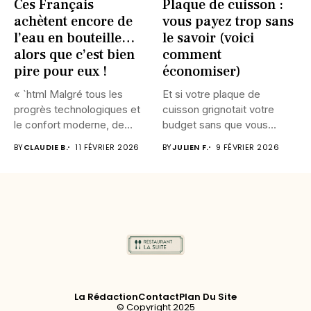
Ces Français
Plaque de cuisson :
achètent encore de
vous payez trop sans
l’eau en bouteille…
le savoir (voici
alors que c’est bien
comment
pire pour eux !
économiser)
« `html Malgré tous les
Et si votre plaque de
progrès technologiques et
cuisson grignotait votre
le confort moderne, de
budget sans que vous...
nombreux...
BY
CLAUDIE B.
11 FÉVRIER 2026
BY
JULIEN F.
9 FÉVRIER 2026
La Rédaction
Contact
Plan Du Site
© Copyright 2025