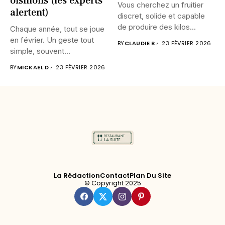
oisillons (les experts
Vous cherchez un fruitier
alertent)
discret, solide et capable
de produire des kilos...
Chaque année, tout se joue
en février. Un geste tout
BY
CLAUDIE B.
23 FÉVRIER 2026
simple, souvent...
BY
MICKAEL D.
23 FÉVRIER 2026
La Rédaction
Contact
Plan Du Site
© Copyright 2025