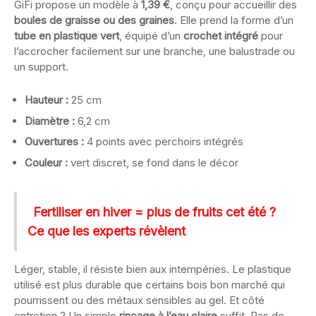
GiFi propose un modèle à
1,39 €
, conçu pour accueillir des
boules de graisse ou des graines
. Elle prend la forme d’un
tube en plastique vert
, équipé d’un
crochet intégré
pour
l’accrocher facilement sur une branche, une balustrade ou
un support.
Hauteur :
25 cm
Diamètre :
6,2 cm
Ouvertures :
4 points avec perchoirs intégrés
Couleur :
vert discret, se fond dans le décor
Fertiliser en hiver = plus de fruits cet été ?
Ce que les experts révèlent
Léger, stable, il résiste bien aux intempéries. Le plastique
utilisé est plus durable que certains bois bon marché qui
pourrissent ou des métaux sensibles au gel. Et côté
entretien ? Un simple
rinçage à l’eau claire
suffit. Pas de