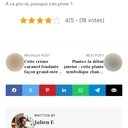
À ce prix-là, pourquoi s’en priver ?
4/5 - (18 votes)
PREVIOUS POST
NEXT POST
Cette crème
Plantez-la début
caramel fondante
janvier : cette plante
façon grand-mère
symbolique change
va vous rendre
votre année
accro (recette
(incroyable
facile)
tradition)
WRITTEN BY
Julien F.