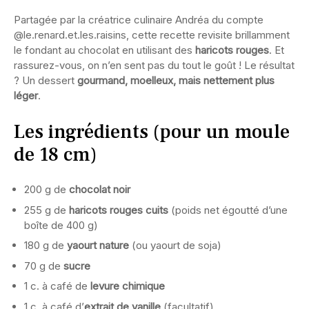
Partagée par la créatrice culinaire Andréa du compte
@le.renard.et.les.raisins, cette recette revisite brillamment
le fondant au chocolat en utilisant des
haricots rouges
. Et
rassurez-vous, on n’en sent pas du tout le goût ! Le résultat
? Un dessert
gourmand, moelleux, mais nettement plus
léger
.
Les ingrédients (pour un moule
de 18 cm)
200 g de
chocolat noir
255 g de
haricots rouges cuits
(poids net égoutté d’une
boîte de 400 g)
180 g de
yaourt nature
(ou yaourt de soja)
70 g de
sucre
1 c. à café de
levure chimique
1 c. à café d’
extrait de vanille
(facultatif)