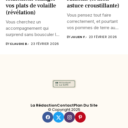
vos plats de volaille
astuce croustillante)
(révélation)
Vous pensez tout faire
correctement, et pourtant
Vous cherchez un
vos pommes de terre au...
accompagnement qui
surprend sans bousculer les
BY
JULIEN F.
23 FÉVRIER 2026
habitudes ? Cette...
BY
CLAUDIE B.
23 FÉVRIER 2026
La Rédaction
Contact
Plan Du Site
© Copyright 2025