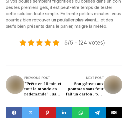
Si vos poules semblent frigorifiées ou collées dans un coin
dès les premiers gels, il est peut-être temps de tester
cette solution toute simple. En trente petites minutes, vous
pourriez bien retrouver
un poulailler plus vivant
… et des
œufs bien présents dans le panier, malgré la météo.
5/5 - (24 votes)
PREVIOUS POST
NEXT POST
"Prête en 10 min et
Son gâteau aux
tout le monde en
pommes sans four
redemande" : sa
fait un carton : prêt
poêlée poireaux-
en 10 minutes à la
lardons bluffe
poêle !